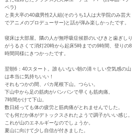
ペラ)
と美大卒の40歳男性2人組(そのうち1人は大学院のみ芸大
でアニメのプロデューサー)と話が弾み楽しかったです。
寝床は大部屋。隣の人が無呼吸症候群のいびきと歯ぎしり
がうるさくて
消灯20時から起床5時までの9時間、登りの8
時間同様にきつかったです。
翌朝6：40スタート。誰もいない朝の清々しい空気感の山
は本当に気持ちいい！
それもつかの間、バカ尾根下山。つらい。
下山中から足の筋肉がパンパンで早くも筋肉痛。
7時間かけて下山。
数日経っても体の疲労と筋肉痛がとれませんでした。
でも何だか体がデトックスされたようで調子がいい感じ。
これが山のエネルギーなのでしょうか。
夏山に向けて少し自信が付きました。