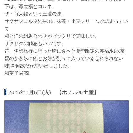
下は、苺大福とコルネ。
ザ・苺大福という王道の味。
サクサクコルネの生地に抹茶・小豆クリームが詰まってい
て
和と洋の組み合わせがピッタリで美味しい。
サクサクの触感もいいです。
昔、伊勢旅行に行った時に食べた夏季限定の赤福氷(抹茶
蜜のかき氷に餡とお餅が別々に入っている忘れられない
味)を何故だか思い出しました。
和菓子最高!
2026年1月6日(火) 【ホノルル土産】