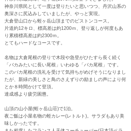
神奈川県民として一度は登りたいと思いつつ、丹沢山系の
奥深さに尻込みしていましたが、やっと実現。
大倉登山口から蛭ヶ岳山頂までのピストンコース。
片道約12キロ、標高差は約1200ｍ、登り返しが何度もあ
り累積標高差は約2300ｍ。
とてもハードなコースです。
名物は大倉尾根の登りで木段や急登がひたすら長く続く
「バカみたいに長い尾根」いわゆる「バカ尾根」です。
このバカ尾根の洗礼を受けて気持ちがめげそうになりまし
たが、新緑の美しさと鳥のさえずりの励ましの声により
何
とか８時間かけて登頂。
達成感より疲労困憊。
山頂の山小屋(蛭ヶ岳山荘)で1泊。
夜ご飯は小屋名物の蛭カレー(レトルト)。サラダもあり美
味しかったです。
また相席したフランス人天体ユーチューバー(日本語ペラ