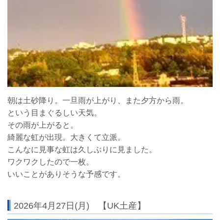
朝は土砂降り。一旦雨が上がり、また夕方から雨。
という目まぐるしい天気。
その雨が上がると。
綺麗な虹が出現。大きくて立派。
こんなに見事な虹は久しぶりに見ました。
ワクワクしたので一枚。
いいことがありそうな予感です。
2026年4月27日(月) 【UK土産】